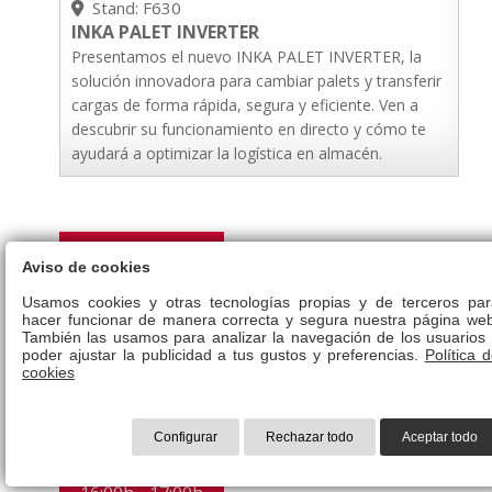
Stand: F630
INKA PALET INVERTER
Presentamos el nuevo INKA PALET INVERTER, la
solución innovadora para cambiar palets y transferir
cargas de forma rápida, segura y eficiente. Ven a
descubrir su funcionamiento en directo y cómo te
ayudará a optimizar la logística en almacén.
16:00h - 18:00h
Aviso de cookies
ACTE
Usamos cookies y otras tecnologías propias y de terceros par
hacer funcionar de manera correcta y segura nuestra página web
4 Jun
16:00h - 18:00h
También las usamos para analizar la navegación de los usuarios 
Stand: SIL CTL
poder ajustar la publicidad a tus gustos y preferencias.
Política 
cookies
ASAMBLEA GENERAL CETM MULTIMODAL
Configurar
Rechazar todo
Aceptar todo