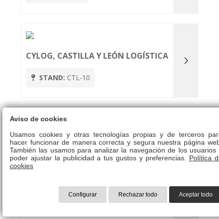
CYLOG, CASTILLA Y LEÓN LOGÍSTICA
STAND:
CTL-10
Aviso de cookies
Usamos cookies y otras tecnologías propias y de terceros par
DASHDOC
hacer funcionar de manera correcta y segura nuestra página web
También las usamos para analizar la navegación de los usuarios 
poder ajustar la publicidad a tus gustos y preferencias.
Política 
STAND:
A124
cookies
Configurar
Rechazar todo
Aceptar todo