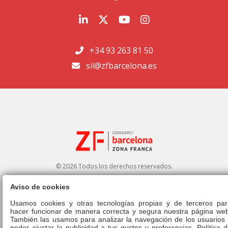
+34 93 263 81 50
sil@zfbarcelona.es
© 2026 Todos los derechos reservados.
Aviso de cookies
Portal de transparencia
|
Perfil del contratante
Usamos cookies y otras tecnologías propias y de terceros par
hacer funcionar de manera correcta y segura nuestra página web
Aviso legal
|
Política de privacidad
|
Política de cookies
|
Canal ético
|
También las usamos para analizar la navegación de los usuarios 
Derecho de admisión
|
Normativa
poder ajustar la publicidad a tus gustos y preferencias.
Política 