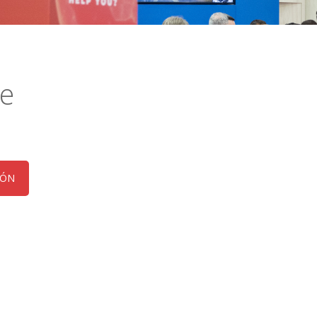
te
IÓN