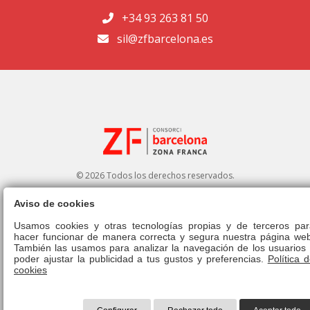
+34 93 263 81 50
sil@zfbarcelona.es
© 2026 Todos los derechos reservados.
Aviso de cookies
Portal de transparencia
|
Perfil del contratante
Usamos cookies y otras tecnologías propias y de terceros par
hacer funcionar de manera correcta y segura nuestra página web
Aviso legal
|
Política de privacidad
|
Política de cookies
|
Canal ético
|
También las usamos para analizar la navegación de los usuarios 
Derecho de admisión
|
Normativa
poder ajustar la publicidad a tus gustos y preferencias.
Política 
cookies