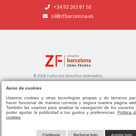
+34 93 263 81 50
sil@zfbarcelona.es
© 2026 Todos los derechos reservados.
Aviso de cookies
Portal de transparencia
|
Perfil del contratante
Usamos cookies y otras tecnologías propias y de terceros par
hacer funcionar de manera correcta y segura nuestra página web
Aviso legal
|
Política de privacidad
|
Política de cookies
|
Canal ético
|
También las usamos para analizar la navegación de los usuarios 
Derecho de admisión
|
Normativa
poder ajustar la publicidad a tus gustos y preferencias.
Política 
cookies
Configurar
Rechazar todo
Aceptar todo