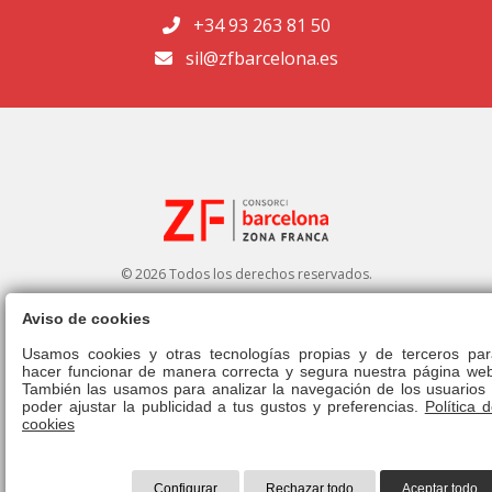
+34 93 263 81 50
sil@zfbarcelona.es
© 2026 Todos los derechos reservados.
Aviso de cookies
Portal de transparencia
|
Perfil del contratante
Usamos cookies y otras tecnologías propias y de terceros par
hacer funcionar de manera correcta y segura nuestra página web
Aviso legal
|
Política de privacidad
|
Política de cookies
|
Canal ético
|
También las usamos para analizar la navegación de los usuarios 
Derecho de admisión
|
Normativa
poder ajustar la publicidad a tus gustos y preferencias.
Política 
cookies
Configurar
Rechazar todo
Aceptar todo