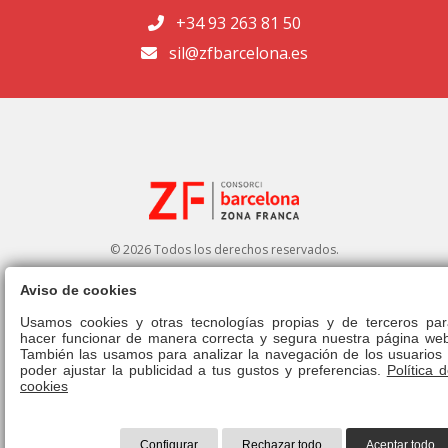
+34 93 263 81 50
sil@zfbarcelona.es
© 2026 Todos los derechos reservados.
Aviso de cookies
Portal de transparencia
|
Perfil del contratante
Usamos cookies y otras tecnologías propias y de terceros par
hacer funcionar de manera correcta y segura nuestra página web
Aviso legal
|
Política de privacidad
|
Política de cookies
|
Canal ético
|
También las usamos para analizar la navegación de los usuarios 
Derecho de admisión
|
Normativa
poder ajustar la publicidad a tus gustos y preferencias.
Política 
cookies
Configurar
Rechazar todo
Aceptar todo