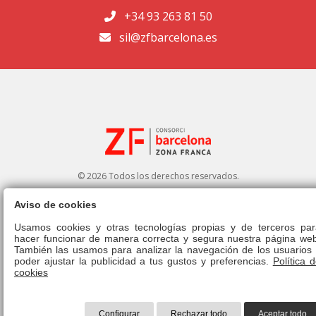
+34 93 263 81 50
sil@zfbarcelona.es
© 2026 Todos los derechos reservados.
Aviso de cookies
Portal de transparencia
|
Perfil del contratante
Usamos cookies y otras tecnologías propias y de terceros par
hacer funcionar de manera correcta y segura nuestra página web
Aviso legal
|
Política de privacidad
|
Política de cookies
|
Canal ético
|
También las usamos para analizar la navegación de los usuarios 
Derecho de admisión
|
Normativa
poder ajustar la publicidad a tus gustos y preferencias.
Política 
cookies
Configurar
Rechazar todo
Aceptar todo