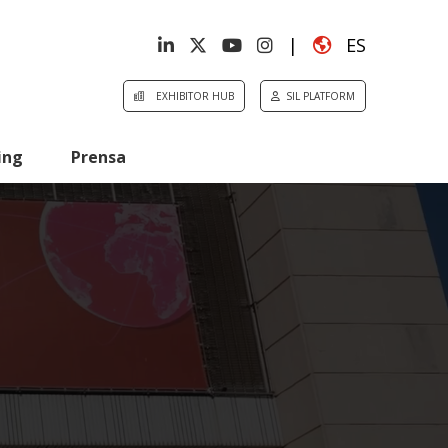
|
ES
EXHIBITOR HUB
SIL PLATFORM
ing
Prensa