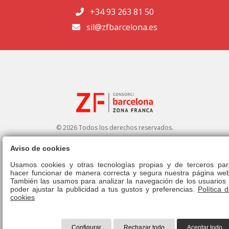
+34 93 263 81 50
sil@zfbarcelona.es
© 2026 Todos los derechos reservados.
Aviso de cookies
Portal de transparencia
|
Perfil del contratante
Usamos cookies y otras tecnologías propias y de terceros par
hacer funcionar de manera correcta y segura nuestra página web
Aviso legal
|
Política de privacidad
|
Política de cookies
|
Canal ético
|
También las usamos para analizar la navegación de los usuarios 
Derecho de admisión
|
Normativa
poder ajustar la publicidad a tus gustos y preferencias.
Política 
cookies
Configurar
Rechazar todo
Aceptar todo