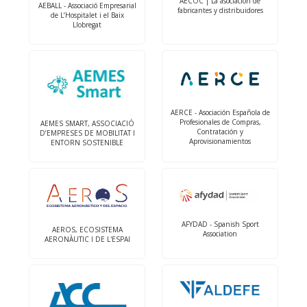
AECOC | La asociación de
AEBALL - Associació Empresarial
fabricantes y distribuidores
de L’Hospitalet i el Baix
Llobregat
AERCE - Asociación Española de
Profesionales de Compras,
AEMES SMART, ASSOCIACIÓ
Contratación y
D’EMPRESES DE MOBILITAT I
Aprovisionamientos
ENTORN SOSTENIBLE
AFYDAD - Spanish Sport
AEROS, ECOSISTEMA
Association
AERONÀUTIC I DE L'ESPAI