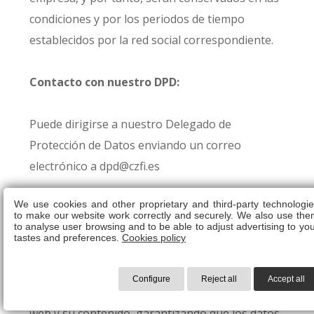
condiciones y por los periodos de tiempo
establecidos por la red social correspondiente.
Contacto con nuestro DPD:
Puede dirigirse a nuestro Delegado de
Protección de Datos enviando un correo
electrónico a dpd@czfi.es
We use cookies and other proprietary and third-party technologie
Responsabilidades del usuario:
to make our website work correctly and securely. We also use the
to analyse user browsing and to be able to adjust advertising to yo
tastes and preferences.
Cookies policy
El usuario garantiza ser mayor de edad,
disponiendo de la capacidad suficiente y el
Configure
Reject all
Accept all
conocimiento necesario para utilizar este sitio
web y su contenido, garantizando que los datos