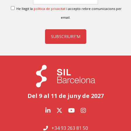
He llegit la
política de privacitat
i accepto rebre comunicacions per
email.
SUBSCRIURE'M
Del 9 al 11 de juny de 2027
+34 93 263 81 50