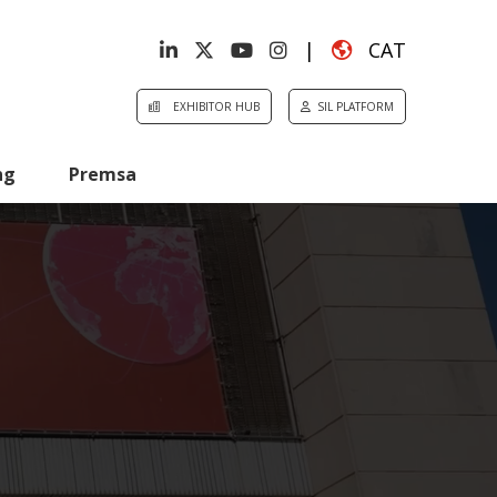
|
CAT
EXHIBITOR HUB
SIL PLATFORM
ng
Premsa