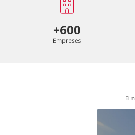
+600
Empreses
El m