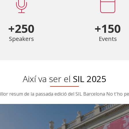
+250
+150
Speakers
Events
Així va ser el
SIL 2025
illor resum de la passada edició del SIL Barcelona No t'ho pe