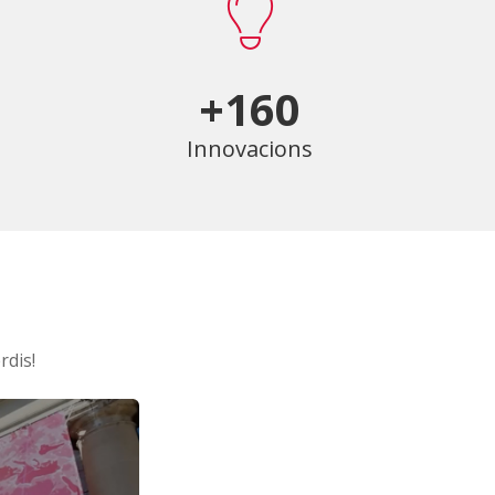
+160
Innovacions
rdis!