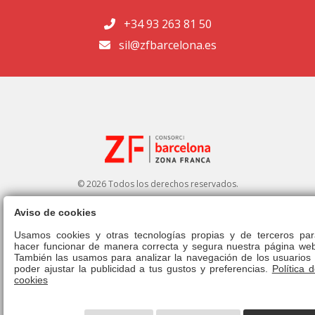
+34 93 263 81 50
sil@zfbarcelona.es
© 2026 Todos los derechos reservados.
Aviso de cookies
Portal de transparencia
|
Perfil del contratante
Usamos cookies y otras tecnologías propias y de terceros par
hacer funcionar de manera correcta y segura nuestra página web
Aviso legal
|
Política de privacidad
|
Política de cookies
|
Canal ético
|
También las usamos para analizar la navegación de los usuarios 
Derecho de admisión
|
Normativa
poder ajustar la publicidad a tus gustos y preferencias.
Política 
cookies