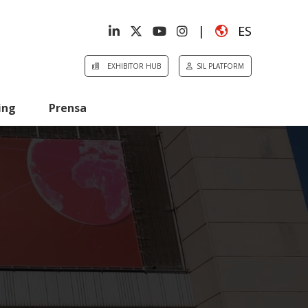
|
ES
EXHIBITOR HUB
SIL PLATFORM
ing
Prensa