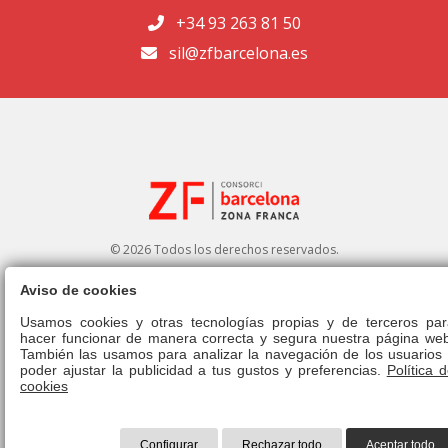
+34 93 263 81 50
sil@zfbarcelona.es
© 2026 Todos los derechos reservados.
Aviso de cookies
Portal de transparencia
|
Perfil del contratante
Usamos cookies y otras tecnologías propias y de terceros par
hacer funcionar de manera correcta y segura nuestra página web
Aviso legal
|
Política de privacidad
|
Política de cookies
|
Canal ético
|
También las usamos para analizar la navegación de los usuarios 
Derecho de admisión
|
Normativa
poder ajustar la publicidad a tus gustos y preferencias.
Política 
cookies
Configurar
Rechazar todo
Aceptar todo