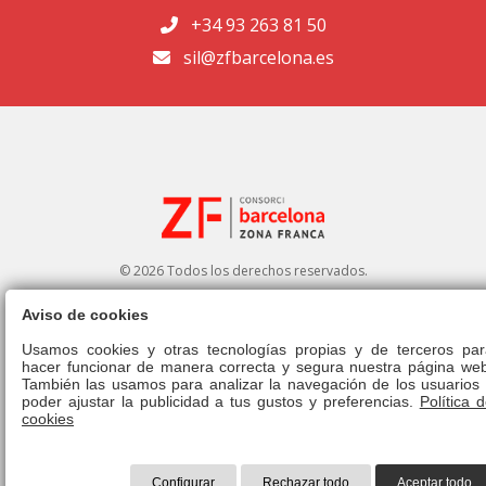
+34 93 263 81 50
sil@zfbarcelona.es
© 2026 Todos los derechos reservados.
Aviso de cookies
Portal de transparencia
|
Perfil del contratante
Usamos cookies y otras tecnologías propias y de terceros par
hacer funcionar de manera correcta y segura nuestra página web
Aviso legal
|
Política de privacidad
|
Política de cookies
|
Canal ético
|
También las usamos para analizar la navegación de los usuarios 
Derecho de admisión
|
Normativa
poder ajustar la publicidad a tus gustos y preferencias.
Política 
cookies
Configurar
Rechazar todo
Aceptar todo