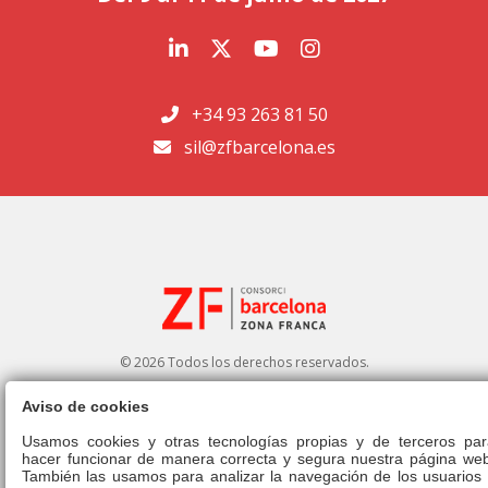
+34 93 263 81 50
sil@zfbarcelona.es
© 2026 Todos los derechos reservados.
Aviso de cookies
Portal de transparencia
|
Perfil del contratante
Usamos cookies y otras tecnologías propias y de terceros par
hacer funcionar de manera correcta y segura nuestra página web
Aviso legal
|
Política de privacidad
|
Política de cookies
|
Canal ético
|
También las usamos para analizar la navegación de los usuarios 