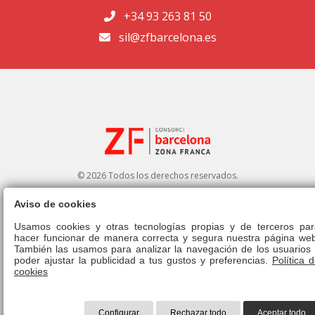
+34 93 263 81 50
sil@zfbarcelona.es
© 2026 Todos los derechos reservados.
Aviso de cookies
Portal de transparencia
|
Perfil del contratante
Usamos cookies y otras tecnologías propias y de terceros par
hacer funcionar de manera correcta y segura nuestra página web
Aviso legal
|
Política de privacidad
|
Política de cookies
|
Canal ético
|
También las usamos para analizar la navegación de los usuarios 
Derecho de admisión
|
Normativa
poder ajustar la publicidad a tus gustos y preferencias.
Política 
cookies
Configurar
Rechazar todo
Aceptar todo