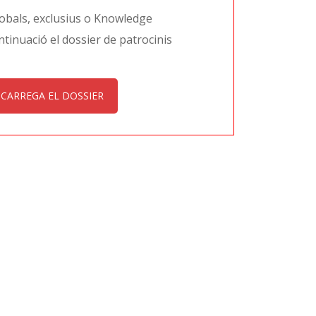
lobals, exclusius o Knowledge
tinuació el dossier de patrocinis
CARREGA EL DOSSIER