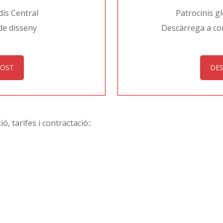
dís Central
Patrocinis g
de disseny
Descàrrega a con
POST
DES
ó, tarifes i contractació::