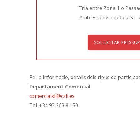
Tria entre Zona 1 o Passa
Amb estands modulars o 
SOL·LICITAR PRESSU
Per a informació, detalls dels tipus de participaci
Departament Comercial
comercialsil@czfi.es
Tel: +34 93 263 81 50