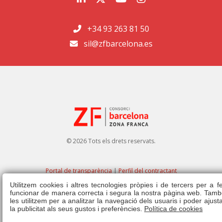
+34 93 263 81 50
sil@zfbarcelona.es
© 2026 Tots els drets reservats.
Portal de transparència
|
Perfil del contractant
Utilitzem cookies i altres tecnologies pròpies i de tercers per a f
Avís legal
|
Política de privacitat
|
Política de cookies
|
Canal ètic
|
Dret
funcionar de manera correcta i segura la nostra pàgina web. Tamb
d'admissió
|
Normativa
les utilitzem per a analitzar la navegació dels usuaris i poder ajust
la publicitat als seus gustos i preferències.
Política de cookies