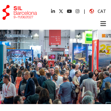
|
CAT