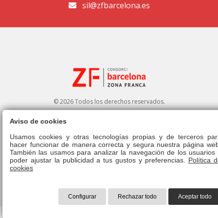
sil@zfbarcelona.es
© 2026 Todos los derechos reservados.
Aviso de cookies
Portal de transparencia
|
Perfil del contratante
Usamos cookies y otras tecnologías propias y de terceros par
hacer funcionar de manera correcta y segura nuestra página web
Aviso legal
|
Política de privacidad
|
Política de cookies
|
Canal ético
|
También las usamos para analizar la navegación de los usuarios 
Derecho de admisión
|
Normativa
poder ajustar la publicidad a tus gustos y preferencias.
Política 
cookies
Configurar
Rechazar todo
Aceptar todo