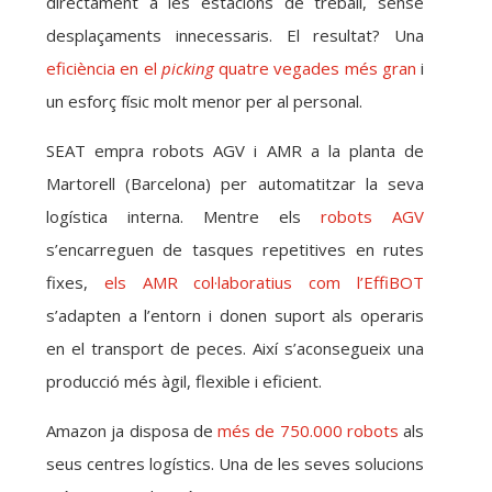
directament a les estacions de treball, sense
desplaçaments innecessaris. El resultat? Una
eficiència en el
picking
quatre vegades més gran
i
un esforç físic molt menor per al personal.
SEAT empra robots AGV i AMR a la planta de
Martorell (Barcelona) per automatitzar la seva
logística interna. Mentre els
robots AGV
s’encarreguen de tasques repetitives en rutes
fixes,
els AMR col·laboratius com l’EffiBOT
s’adapten a l’entorn i donen suport als operaris
en el transport de peces. Així s’aconsegueix una
producció més àgil, flexible i eficient.
Amazon ja disposa de
més de 750.000 robots
als
seus centres logístics. Una de les seves solucions