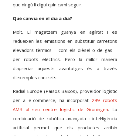
que ningú li digui quin camí seguir.
Què canvia en el dia a dia?
Molt. El magatzem guanya en agilitat i es
redueixen les emissions en substituir carretons
elevadors tèrmics —com els dièsel o de gas—
per robots elèctrics. Però la millor manera
d'apreciar aquests avantatges és a través
d'exemples concrets:
Radial Europe (Països Baixos), proveïdor logístic
per a e-commerce, ha incorporat
299 robots
AMR al seu centre logístic de Groningen
. La
combinació de robòtica avançada i intel·ligència
artificial permet que els productes arribin