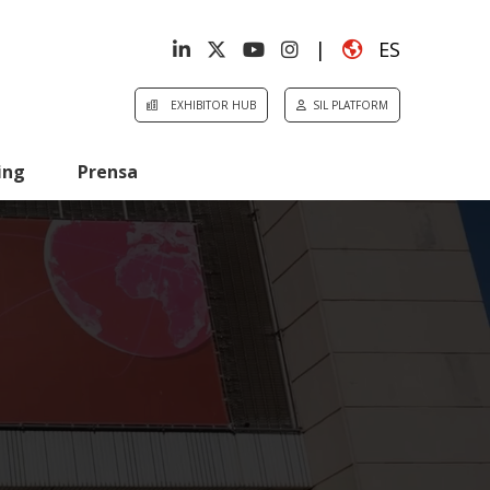
|
ES
EXHIBITOR HUB
SIL PLATFORM
ing
Prensa