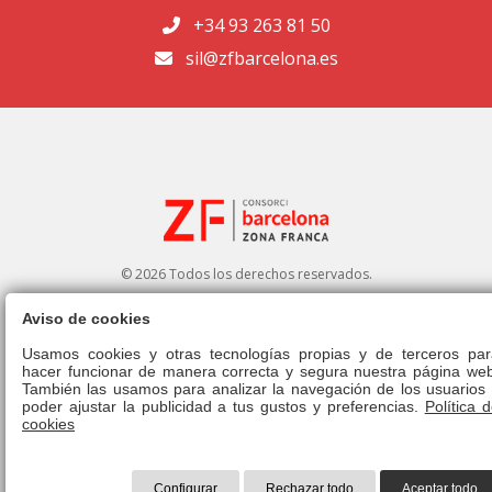
+34 93 263 81 50
sil@zfbarcelona.es
© 2026 Todos los derechos reservados.
Aviso de cookies
Portal de transparencia
|
Perfil del contratante
Usamos cookies y otras tecnologías propias y de terceros par
hacer funcionar de manera correcta y segura nuestra página web
Aviso legal
|
Política de privacidad
|
Política de cookies
|
Canal ético
|
También las usamos para analizar la navegación de los usuarios 
Derecho de admisión
|
Normativa
poder ajustar la publicidad a tus gustos y preferencias.
Política 
cookies
Configurar
Rechazar todo
Aceptar todo