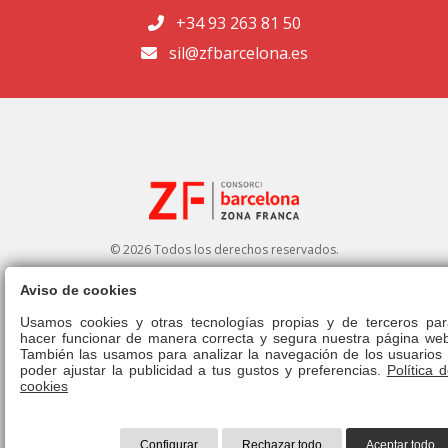
+34 93 263 81 50
sil@zfbarcelona.es
© 2026 Todos los derechos reservados.
Aviso de cookies
Portal de transparencia
|
Perfil del contratante
Usamos cookies y otras tecnologías propias y de terceros par
hacer funcionar de manera correcta y segura nuestra página web
Aviso legal
|
Política de privacidad
|
Política de cookies
|
Canal ético
|
También las usamos para analizar la navegación de los usuarios 
Derecho de admisión
|
Normativa
poder ajustar la publicidad a tus gustos y preferencias.
Política 
cookies
Configurar
Rechazar todo
Aceptar todo