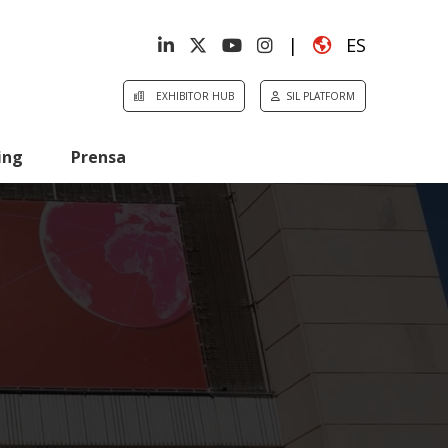
|
ES
EXHIBITOR HUB
SIL PLATFORM
ing
Prensa