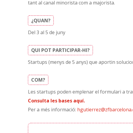
tant al canal minorista com a majorista.
¿QUAN?
Del 3 al 5 de juny
QUI POT PARTICIPAR-HI?
Startups (menys de 5 anys) que aportin solucio
COM?
Les startups poden emplenar el formulari a trav
Consulta les bases aquí.
Per a més informació:
hgutierrez@zfbarcelona.