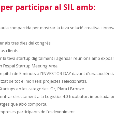
per participar al SIL amb:
aula compartida per mostrar la teva solució creativa i innova
r als tres dies del congrés.
us clients.
 la teva startup digitalment i agendar reunions amb exposito
en l’espai Startup Meeting Area.
 pitch de 5 minuts a l’INVESTOR DAY davant d’una audiència d
itzat de tot el món (els projectes seleccionats).
tartups en les categories: Or, Plata i Bronze.
ntrar directament a la Logistics 4.0 Incubator, impulsada p
atges que això comporta.
d’empreses participants de l’esdeveniment.