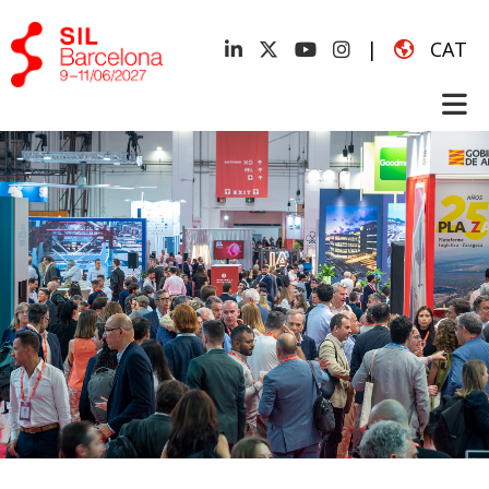
|
CAT