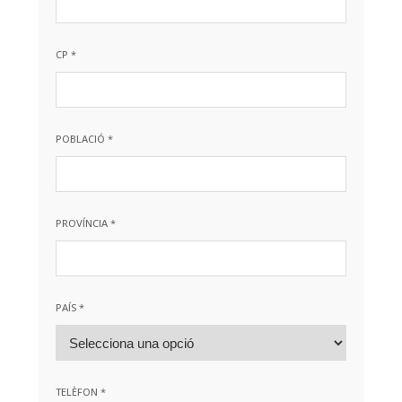
CP *
POBLACIÓ *
PROVÍNCIA *
PAÍS *
TELÈFON *