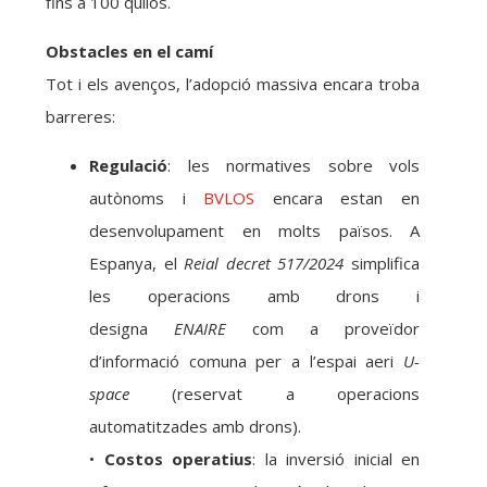
fins a 100 quilos.
Obstacles en el camí
Tot i els avenços, l’adopció massiva encara troba
barreres:
Regulació
: les normatives sobre vols
autònoms i
BVLOS
encara estan en
desenvolupament en molts països. A
Espanya, el
Reial decret 517/2024
simplifica
les operacions amb drons i
designa
ENAIRE
com a proveïdor
d’informació comuna per a l’espai aeri
U-
space
(reservat a operacions
automatitzades amb drons).
•
Costos operatius
: la inversió inicial en