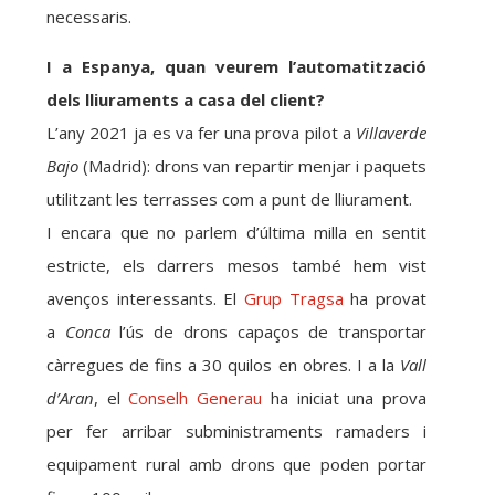
necessaris.
I a Espanya, quan veurem l’automatització
dels lliuraments a casa del client?
L’any 2021 ja es va fer una prova pilot a
Villaverde
Bajo
(Madrid): drons van repartir menjar i paquets
utilitzant les terrasses com a punt de lliurament.
I encara que no parlem d’última milla en sentit
estricte, els darrers mesos també hem vist
avenços interessants. El
Grup Tragsa
ha provat
a
Conca
l’ús de drons capaços de transportar
càrregues de fins a 30 quilos en obres. I a la
Vall
d’Aran
, el
Conselh Generau
ha iniciat una prova
per fer arribar subministraments ramaders i
equipament rural amb drons que poden portar