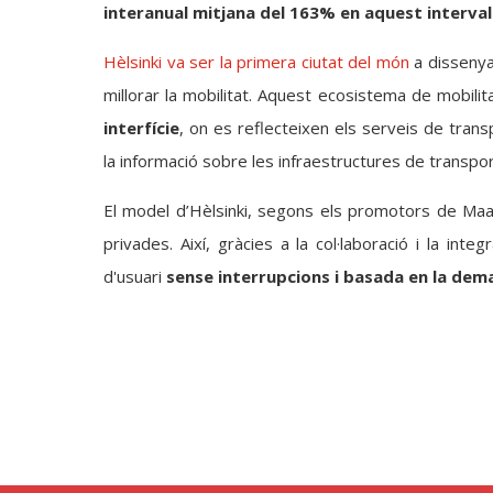
interanual mitjana del 163% en aquest interva
Hèlsinki va ser la primera ciutat del món
a dissenya
millorar la mobilitat. Aquest ecosistema de mobili
interfície
, on es reflecteixen els serveis de tra
la informació sobre les infraestructures de transpo
El model d’Hèlsinki, segons els promotors de Maas,
privades. Així, gràcies a la col·laboració i la int
d'usuari
sense interrupcions i basada en la de