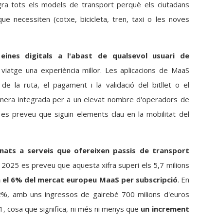
egra tots els models de transport perquè els ciutadans
ue necessiten (cotxe, bicicleta, tren, taxi o les noves
n
eines digitals a l'abast de qualsevol usuari de
 viatge una experiència millor. Les aplicacions de MaaS
e la ruta, el pagament i la validació del bitllet o el
anera integrada per a un elevat nombre d'operadors de
 es preveu que siguin elements clau en la mobilitat del
nats a serveis que ofereixen passis de transport
a 2025 es preveu que aquesta xifra superi els 5,7 milions
 el 6% del mercat europeu MaaS per subscripció
. En
12%, amb uns ingressos de gairebé 700 milions d'euros
, cosa que significa, ni més ni menys que
un increment