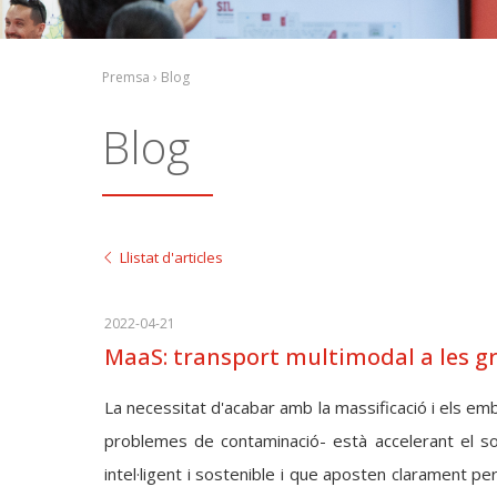
Premsa › Blog
Blog
Llistat d'articles
2022-04-21
MaaS: transport multimodal a les gra
La necessitat d'acabar amb la massificació i els em
problemes de contaminació- està accelerant el so
intel·ligent i sostenible i que aposten clarament pe