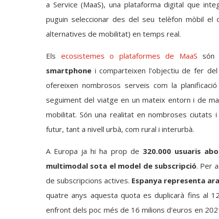
a Service (MaaS), una plataforma digital que int
puguin seleccionar des del seu telèfon mòbil el q
alternatives de mobilitat) en temps real.
Els
ecosistemes o plataformes de MaaS
só
smartphone
i comparteixen l'objectiu de fer del
ofereixen nombrosos serveis com la planificació d
seguiment del viatge en un mateix entorn i de m
mobilitat. Són una realitat en nombroses ciutats i
futur, tant a nivell urbà, com rural i interurbà.
A Europa ja hi ha prop de
320.000 usuaris abo
multimodal sota el model de subscripció
. Per 
de subscripcions actives.
Espanya representa ara
quatre anys aquesta quota es duplicarà fins al 
enfront dels poc més de 16 milions d'euros en 2021