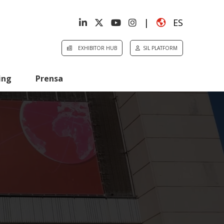
|
ES
EXHIBITOR HUB
SIL PLATFORM
ing
Prensa