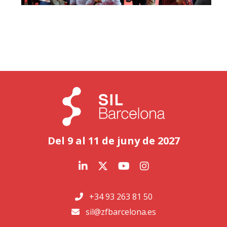
Del 9 al 11 de juny de 2027
+34 93 263 81 50
sil@zfbarcelona.es