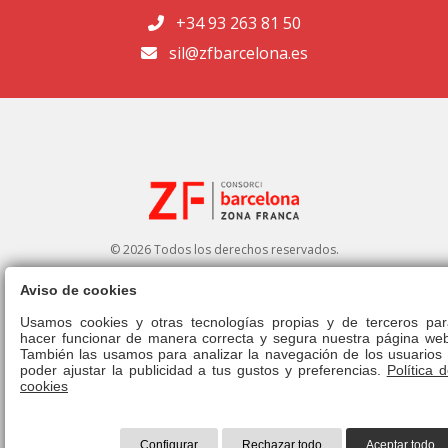
+34 93 263 81 50
sil@zfbarcelona.es
© 2026 Todos los derechos reservados.
Aviso de cookies
Portal de transparencia
|
Perfil del contratante
Usamos cookies y otras tecnologías propias y de terceros par
hacer funcionar de manera correcta y segura nuestra página web
Aviso legal
|
Política de privacidad
|
Política de cookies
|
Canal ético
|
También las usamos para analizar la navegación de los usuarios 
Derecho de admisión
|
Normativa
poder ajustar la publicidad a tus gustos y preferencias.
Política 
cookies
Configurar
Rechazar todo
Aceptar todo