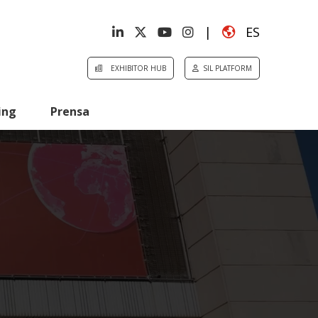
|
ES
EXHIBITOR HUB
SIL PLATFORM
ing
Prensa