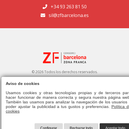
+34 93 263 81 50
sil@zfbarcelona.es
© 2026 Todos los derechos reservados.
Aviso de cookies
Portal de transparencia
|
Perfil del contratante
Usamos cookies y otras tecnologías propias y de terceros par
hacer funcionar de manera correcta y segura nuestra página web
Aviso legal
|
Política de privacidad
|
Política de cookies
|
Canal ético
|
También las usamos para analizar la navegación de los usuarios 
Derecho de admisión
|
Normativa
poder ajustar la publicidad a tus gustos y preferencias.
Política 
cookies
Configurar
Rechazar todo
Aceptar todo