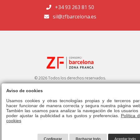
+34 93 263 81 50
sil@zfbarcelona.es
© 2026 Todos los derechos reservados.
Aviso de cookies
Portal de transparencia
|
Perfil del contratante
Usamos cookies y otras tecnologías propias y de terceros par
hacer funcionar de manera correcta y segura nuestra página web
Aviso legal
|
Política de privacidad
|
Política de cookies
|
Canal ético
|
También las usamos para analizar la navegación de los usuarios 
Derecho de admisión
|
Normativa
poder ajustar la publicidad a tus gustos y preferencias.
Política 
cookies
Configurar
Rechazar todo
Aceptar todo