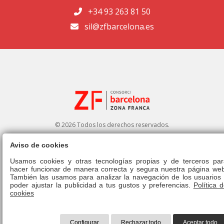
+34 93 263 81 50
sil@zfbarcelona.es
© 2026 Todos los derechos reservados.
Aviso de cookies
Portal de transparencia
|
Perfil del contratante
Usamos cookies y otras tecnologías propias y de terceros par
hacer funcionar de manera correcta y segura nuestra página web
Aviso legal
|
Política de privacidad
|
Política de cookies
|
Canal ético
|
También las usamos para analizar la navegación de los usuarios 
Derecho de admisión
|
Normativa
poder ajustar la publicidad a tus gustos y preferencias.
Política 
cookies
Configurar
Rechazar todo
Aceptar todo