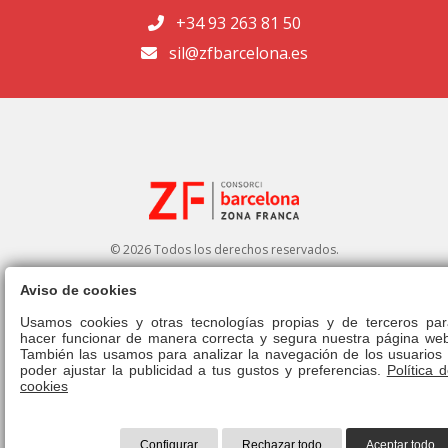
+34 93 263 81 50
sil@zfbarcelona.es
© 2026 Todos los derechos reservados.
Aviso de cookies
Portal de transparencia
|
Perfil del contratante
Usamos cookies y otras tecnologías propias y de terceros par
hacer funcionar de manera correcta y segura nuestra página web
Aviso legal
|
Política de privacidad
|
Política de cookies
|
Canal ético
|
También las usamos para analizar la navegación de los usuarios 
Derecho de admisión
|
Normativa
poder ajustar la publicidad a tus gustos y preferencias.
Política 
cookies
Configurar
Rechazar todo
Aceptar todo