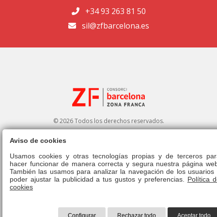
+34 93 263 81 50
sil@zfbarcelona.es
© 2026 Todos los derechos reservados.
Aviso de cookies
Portal de transparencia
|
Perfil del contratante
Usamos cookies y otras tecnologías propias y de terceros par
hacer funcionar de manera correcta y segura nuestra página web
Aviso legal
|
Política de privacidad
|
Política de cookies
|
Canal ético
|
También las usamos para analizar la navegación de los usuarios 
Derecho de admisión
|
Normativa
poder ajustar la publicidad a tus gustos y preferencias.
Política 
cookies
Configurar
Rechazar todo
Aceptar todo