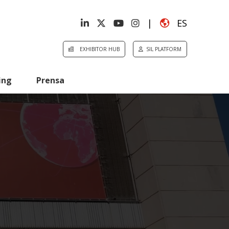
|
ES
EXHIBITOR HUB
SIL PLATFORM
ing
Prensa