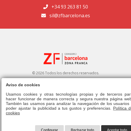
+34 93 263 81 50
sil@zfbarcelona.es
© 2026 Todos los derechos reservados.
Aviso de cookies
Portal de transparencia
|
Perfil del contratante
Usamos cookies y otras tecnologías propias y de terceros par
hacer funcionar de manera correcta y segura nuestra página web
Aviso legal
|
Política de privacidad
|
Política de cookies
|
Canal ético
|
También las usamos para analizar la navegación de los usuarios 
Derecho de admisión
|
Normativa
poder ajustar la publicidad a tus gustos y preferencias.
Política 
cookies
Configurar
Rechazar todo
Aceptar todo