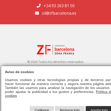
+34 93 263 81 50
sil@zfbarcelona.es
© 2026 Todos los derechos reservados.
Aviso de cookies
Portal de transparencia
|
Perfil del contratante
Usamos cookies y otras tecnologías propias y de terceros par
hacer funcionar de manera correcta y segura nuestra página web
Aviso legal
|
Política de privacidad
|
Política de cookies
|
Canal ético
|
También las usamos para analizar la navegación de los usuarios 
Derecho de admisión
|
Normativa
poder ajustar la publicidad a tus gustos y preferencias.
Política 
cookies
Configurar
Rechazar todo
Aceptar todo