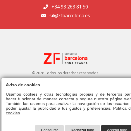
+34 93 263 81 50
sil@zfbarcelona.es
© 2026 Todos los derechos reservados.
Aviso de cookies
Portal de transparencia
|
Perfil del contratante
Usamos cookies y otras tecnologías propias y de terceros par
hacer funcionar de manera correcta y segura nuestra página web
Aviso legal
|
Política de privacidad
|
Política de cookies
|
Canal ético
|
También las usamos para analizar la navegación de los usuarios 
Derecho de admisión
|
Normativa
poder ajustar la publicidad a tus gustos y preferencias.
Política 
cookies
Configurar
Rechazar todo
Aceptar todo