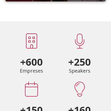
+600
+250
Empreses
Speakers
+150
+160