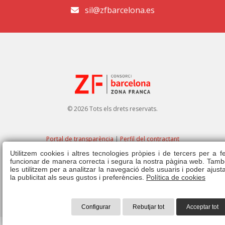
sil@zfbarcelona.es
© 2026 Tots els drets reservats.
Portal de transparència
|
Perfil del contractant
Utilitzem cookies i altres tecnologies pròpies i de tercers per a f
Avís legal
|
Política de privacitat
|
Política de cookies
|
Canal ètic
|
Dret
funcionar de manera correcta i segura la nostra pàgina web. Tamb
d'admissió
|
Normativa
les utilitzem per a analitzar la navegació dels usuaris i poder ajust
la publicitat als seus gustos i preferències.
Política de cookies
Configurar
Rebutjar tot
Acceptar tot