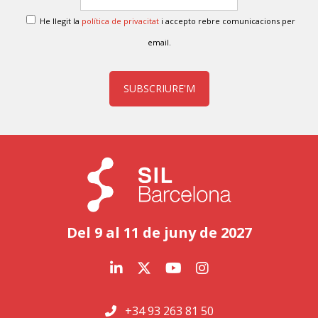
He llegit la
política de privacitat
i accepto rebre comunicacions per
email.
SUBSCRIURE'M
Del 9 al 11 de juny de 2027
+34 93 263 81 50