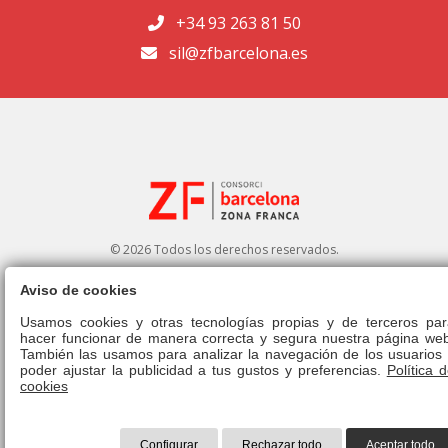
+34 93 263 81 50
sil@zfbarcelona.es
© 2026 Todos los derechos reservados.
Aviso de cookies
Portal de transparencia
|
Perfil del contratante
Usamos cookies y otras tecnologías propias y de terceros par
hacer funcionar de manera correcta y segura nuestra página web
Aviso legal
|
Política de privacidad
|
Política de cookies
|
Canal ético
|
También las usamos para analizar la navegación de los usuarios 
Derecho de admisión
|
Normativa
poder ajustar la publicidad a tus gustos y preferencias.
Política 
cookies
Configurar
Rechazar todo
Aceptar todo