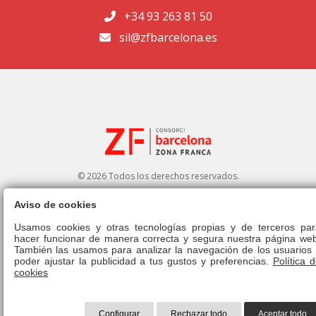
+34 93 263 81 50
sil@zfbarcelona.es
© 2026 Todos los derechos reservados.
Aviso de cookies
Portal de transparencia
|
Perfil del contratante
Usamos cookies y otras tecnologías propias y de terceros par
hacer funcionar de manera correcta y segura nuestra página web
Aviso legal
|
Política de privacidad
|
Política de cookies
|
Canal ético
|
También las usamos para analizar la navegación de los usuarios 
Derecho de admisión
|
Normativa
poder ajustar la publicidad a tus gustos y preferencias.
Política 
cookies
Configurar
Rechazar todo
Aceptar todo